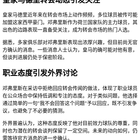
皇家马德里近年来在转会市场上动作频频，多位球员被传可能
加盟这家西甲豪门。邓弗里斯作为荷兰国家队的主力球员，其
出色的边路表现一直备受关注，成为转会市场的热门人选。
据悉，多家俱乐部对邓弗里斯表现出浓厚兴趣，但目前尚无官
方确认的消息。一些消息人士认为，皇马的确可能对他有意，
但谈判进展仍处于保密阶段。
职业态度引发外界讨论
邓弗里斯在采访中拒绝回应转会传闻的做法，体现了职业球员
在公众场合中保持低调和专注的态度。对于类似问题，他选择
通过简单的一句"我不会回答这个问题"予以回应，既不引发争
议，也避免了不必要的猜测。
外界普遍认为，这种态度反映了他对目前效力球队的尊重，同
时也为潜在的转会谈判保留了一定空间。未来的动向如何，仍
需等待官方消息的进一步确认。