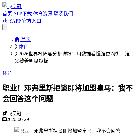
首页
APP下载
体育资讯
联系我们
获取APP
官方入口
打开主菜单
首页
体育
2026世界杯阵容分析详细：用数据看懂谁更均衡，谁
又藏着明显短板
体育
职业！邓弗里斯拒谈即将加盟皇马：我不
会回答这个问题
hg皇冠
2026-06-29