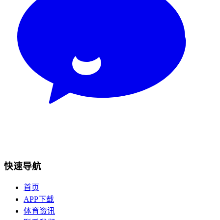
快速导航
首页
APP下载
体育资讯