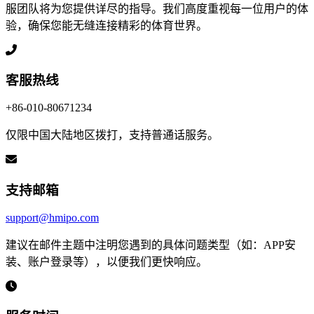
服团队将为您提供详尽的指导。我们高度重视每一位用户的体
验，确保您能无缝连接精彩的体育世界。
客服热线
+86-010-80671234
仅限中国大陆地区拨打，支持普通话服务。
支持邮箱
support@hmipo.com
建议在邮件主题中注明您遇到的具体问题类型（如：APP安
装、账户登录等），以便我们更快响应。