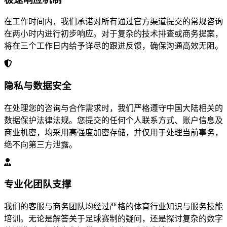
在工作时间内，我们承诺对所有通过官方渠道提交的常规咨询
在两小时内进行初步响应。对于复杂的技术排查或商务提案，
将在三个工作日内给予详尽的跟进反馈，确保沟通高效无阻。
隐私与数据安全
在处理您的咨询与合作需求时，我们严格遵守中国大陆相关的
数据保护法律法规。您提交的任何个人联系方式、账户信息及
商业机密，均采用高强度加密存储，并仅用于处理当前事务，
绝不向第三方泄露。
专业化团队支撑
我们的客服与商务团队均经过严格的体育行业知识与服务技能
培训。无论是解答关于足球赛制的疑问，还是探讨复杂的数字