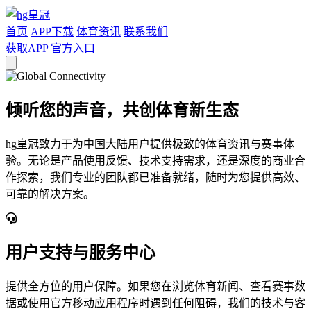
首页
APP下载
体育资讯
联系我们
获取APP
官方入口
打开主菜单
倾听您的声音，共创体育新生态
hg皇冠致力于为中国大陆用户提供极致的体育资讯与赛事体
验。无论是产品使用反馈、技术支持需求，还是深度的商业合
作探索，我们专业的团队都已准备就绪，随时为您提供高效、
可靠的解决方案。
用户支持与服务中心
提供全方位的用户保障。如果您在浏览体育新闻、查看赛事数
据或使用官方移动应用程序时遇到任何阻碍，我们的技术与客